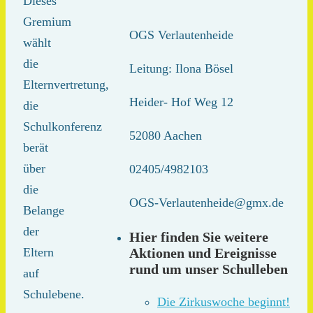
Dieses
Gremium
OGS Verlautenheide
wählt
die
Leitung: Ilona Bösel
Elternvertretung,
Heider- Hof Weg 12
die
Schulkonferenz
52080 Aachen
berät
über
02405/4982103
die
OGS-Verlautenheide@gmx.de
Belange
der
Hier finden Sie weitere
Aktionen und Ereignisse
Eltern
rund um unser Schulleben
auf
Schulebene.
Die Zirkuswoche beginnt!