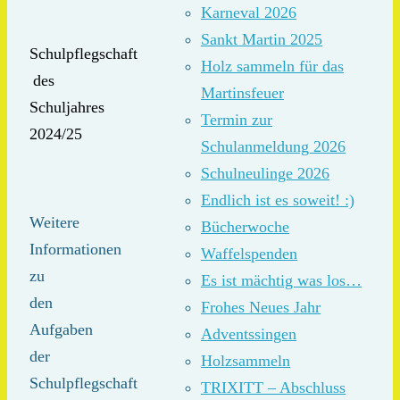
Karneval 2026
Sankt Martin 2025
Schulpflegschaft
Holz sammeln für das
des
Martinsfeuer
Schuljahres
Termin zur
2024/25
Schulanmeldung 2026
Schulneulinge 2026
Endlich ist es soweit! :)
Weitere
Bücherwoche
Informationen
Waffelspenden
zu
Es ist mächtig was los…
den
Frohes Neues Jahr
Aufgaben
Adventssingen
der
Holzsammeln
Schulpflegschaft
TRIXITT – Abschluss