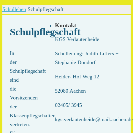
nach:
Home
Schulleben
Schulpflegschaft
Kontakt
Schulpflegschaft
KGS Verlautenheide
In
Schulleitung: Judith Liffers +
der
Stephanie Dondorf
Schulpflegschaft
Heider- Hof Weg 12
sind
die
52080 Aachen
Vorsitzenden
02405/ 3945
der
Klassenpflegschaften
kgs.verlautenheide@mail.aachen.de
vertreten.