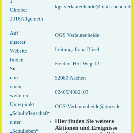
1.
kgs.verlautenheide@mail.aachen.de
Oktober
2018
Allgemein
Auf
OGS Verlautenheide
unserer
Leitung: Ilona Bösel
Website
finden
Heider- Hof Weg 12
Sie
nun
52080 Aachen
einen
02405/4982103
weiteren
Unterpunkt
OGS-Verlautenheide@gmx.de
„Schulpflegschaft“
Hier finden Sie weitere
unter
Aktionen und Ereignisse
„Schulleben“.