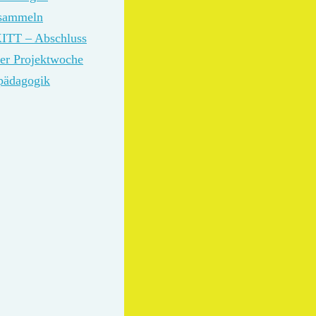
sammeln
ITT – Abschluss
rer Projektwoche
pädagogik