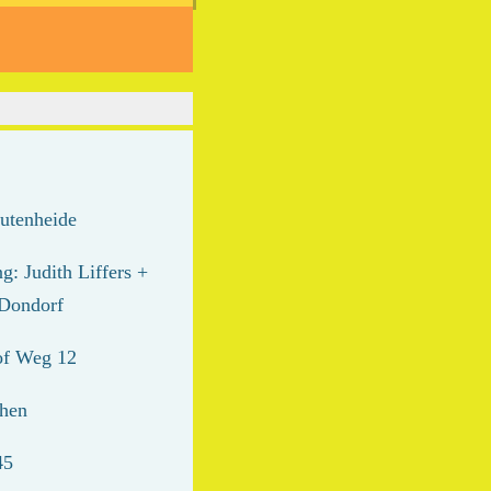
utenheide
g: Judith Liffers +
 Dondorf
of Weg 12
hen
45