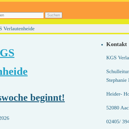
Suchen
S Verlautenheide
Kontakt
GS
KGS Verla
nheide
Schulleitun
Stephanie
Heider- H
swoche beginnt!
52080 Aac
2026
02405/ 39