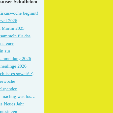
unser Schulleben
Zirkuswoche beginnt!
eval 2026
t Martin 2025
 sammeln für das
nsfeuer
in zur
lanmeldung 2026
lneulinge 2026
ch ist es soweit! :)
erwoche
elspenden
st mächtig was los…
es Neues Jahr
ntssingen