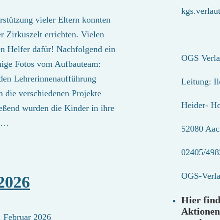
kgs.verla
erstützung vieler Eltern konnten
 Zirkuszelt errichten. Vielen
en Helfer dafür! Nachfolgend ein
OGS Verla
inige Fotos vom Aufbauteam:
nden Lehrerinnenaufführung
Leitung: I
in die verschiedenen Projekte
Heider- H
eßend wurden die Kinder in ihre
nd…
52080 Aac
02405/498
OGS-Verl
2026
Hier find
Aktionen
. Februar 2026