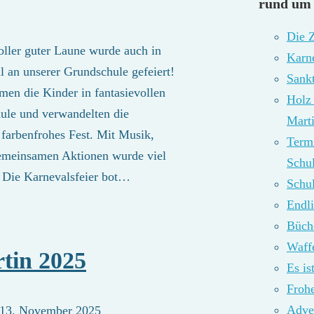
rund um 
Die 
oller guter Laune wurde auch in
Karn
 an unserer Grundschule gefeiert!
Sank
en die Kinder in fantasievollen
Holz
ule und verwandelten die
Marti
 farbenfrohes Fest. Mit Musik,
Term
emeinsamen Aktionen wurde viel
Schu
. Die Karnevalsfeier bot…
Schu
Endli
Büch
Waff
tin 2025
Es i
Froh
Adve
13. November 2025