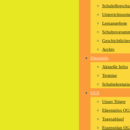
Schulpflegscha
Unterrichtszeit
Lernangebote
Schulprogram
Geschichtliche
Archiv
Elterninfo
Aktuelle Infos
Termine
Schulsekretaria
OGS
Unser Träger
Elterninfos OG
Tagesablauf
Essensplan OG